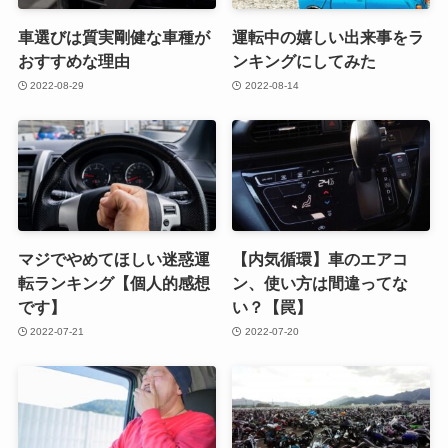
車選びは質実剛健な車種が
運転中の嬉しい出来事をラ
おすすめな理由
ンキングにしてみた
2022-08-29
2022-08-14
マジでやめてほしい迷惑運
【内気循環】車のエアコ
転ランキング【個人的感想
ン、使い方は間違ってな
です】
い？【罠】
2022-07-21
2022-07-20