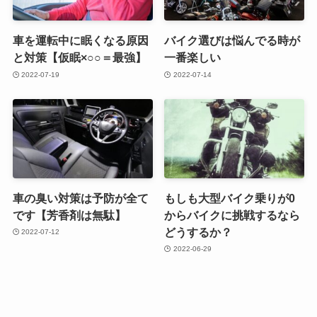
車を運転中に眠くなる原因
バイク選びは悩んでる時が
と対策【仮眠×○○＝最強】
一番楽しい
2022-07-19
2022-07-14
車の臭い対策は予防が全て
もしも大型バイク乗りが0
です【芳香剤は無駄】
からバイクに挑戦するなら
どうするか？
2022-07-12
2022-06-29