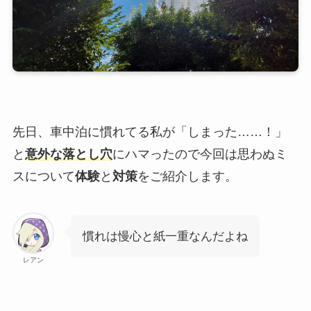
先日、車中泊に慣れてる私が「しまった……！」
と
意外な落とし穴
にハマったので今回は思わぬミ
スについて
体験
と
対策
をご紹介します。
慣れは慢心と紙一重なんだよね
レアン