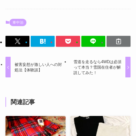
車中泊
雪道を走るなら4WDは必須
被害妄想が激しい人への対
って本当？雪国在住者が解
処法【体験談】
説してみた！
関連記事