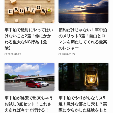
車中泊で絶対にやってはい
節約だけじゃない！車中泊
けないこと2選！命にかか
のメリット3選！自由とロ
わる重大なNG行為【危
マンを満たしてくれる最高
険】
のレジャー
2020-01-27
2020-01-27
車中泊が格安で出来ちゃう
車中泊でやりがちなミス5
お試し3点セット！これさ
選！意外な落とし穴も？実
えあれば今すぐ行ける！
際にやらかした経験をもと